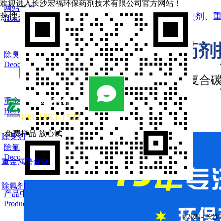
欢迎进入长沙宏福环保药剂技术有限公司官方网站！
网站首页
热搜关键词：
植物除臭剂
、
生物除臭剂
、
杀菌除臭剂
、
Home
长沙宏福环保药剂
除臭剂
Deodorant
除臭剂·除氟剂·除铊剂·复合
立即咨询
重金属螯合剂
Heavy metal chelatin
199-1893-1522
免费样品 放心试
除臭剂
除氟剂
Decolorizer
重金属螯合剂
除氟剂
产品中心
Products
©2021-