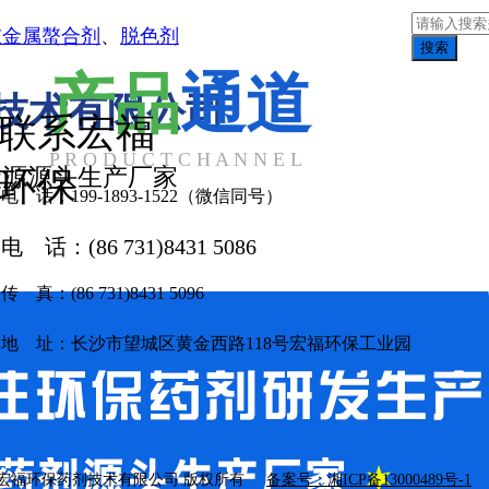
重金属螯合剂
、
脱色剂
搜索
产品
通道
技术有限公司
联系宏福
P R O D U C T C H A N N E L
碳源源头生产厂家
环保
电 话：199-1893-1522（微信同号）
电 话：(86 731)8431 5086
传 真：(86 731)8431 5096
地 址：长沙市望城区黄金西路118号宏福环保工业园
 长沙宏福环保药剂技术有限公司 版权所有
备案号：湘ICP备13000489号-1