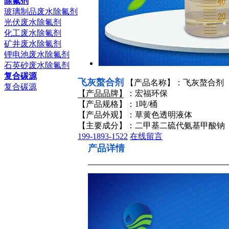
除氟剂
玻璃制品废水除氟剂
光伏废水除氟剂
化工废水除氟剂
矿井废水除氟剂
锂电池废水除氟剂
石英砂废水除氟剂
复合碳源
飞灰螯合剂
【产品名称】：飞灰螯合剂
复合碳源
【产品品牌】：宏福环保
【产品规格】：1吨/桶
【产品外观】：草黄色透明液体
【主要成分】：二甲基二硫代氨基甲酸钠
199-1893-1522
在线留言
产品详情