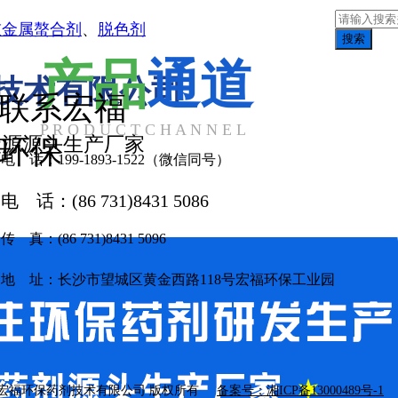
重金属螯合剂
、
脱色剂
搜索
产品
通道
技术有限公司
联系宏福
P R O D U C T C H A N N E L
碳源源头生产厂家
环保
电 话：199-1893-1522（微信同号）
电 话：(86 731)8431 5086
传 真：(86 731)8431 5096
地 址：长沙市望城区黄金西路118号宏福环保工业园
 长沙宏福环保药剂技术有限公司 版权所有
备案号：湘ICP备13000489号-1