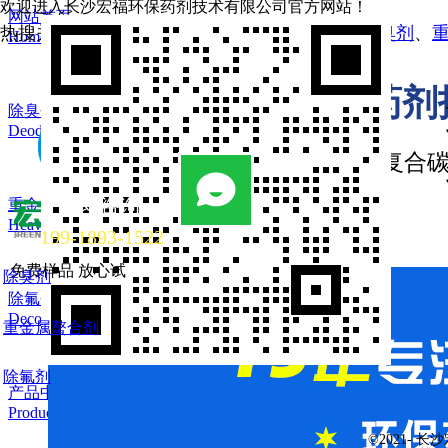
欢迎进入长沙宏福环保药剂技术有限公司官方网站！
网站首页
热搜关键词：
植物除臭剂
、
生物除臭剂
、
杀菌除臭剂
、
Home
长沙宏福环保药剂
除臭剂
Deodorant
除臭剂·除氟剂·除铊剂·复合
立即咨询
重金属螯合剂
Heavy metal chelatin
199-1893-1522
免费样品 放心试
除臭剂
除氟剂
Decolorizer
重金属螯合剂
除氟剂
产品中心
Products
©2021-